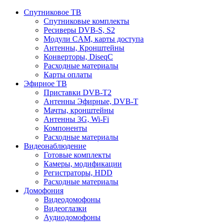
Спутниковое ТВ
Спутниковые комплекты
Ресиверы DVB-S, S2
Модули CAM, карты доступа
Антенны, Кронштейны
Конверторы, DiseqC
Расходные материалы
Карты оплаты
Эфирное ТВ
Приставки DVB-T2
Антенны Эфирные, DVB-T
Мачты, кронштейны
Антенны 3G, Wi-Fi
Компоненты
Расходные материалы
Видеонаблюдение
Готовые комплекты
Камеры, модификации
Регистраторы, HDD
Расходные материалы
Домофония
Видеодомофоны
Видеоглазки
Аудиодомофоны