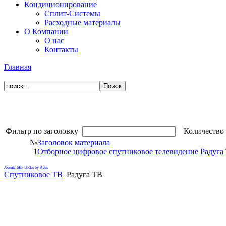
Кондиционирование
Сплит-Системы
Расходные материалы
О Компании
О нас
Контакты
Главная
Фильтр по заголовку
Количество 
№
Заголовок материала
1
Отборное цифровое спутниковое телевидение Радуга 
Joomla SEF URLs by Artio
Спутниковое ТВ
Радуга ТВ