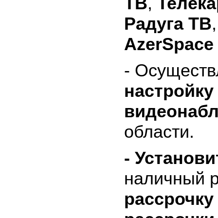
ТВ
,
Телека
Радуга ТВ
AzerSpace
- Осущест
настройку 
видеонаб
области.
- Установи
наличный р
рассрочку