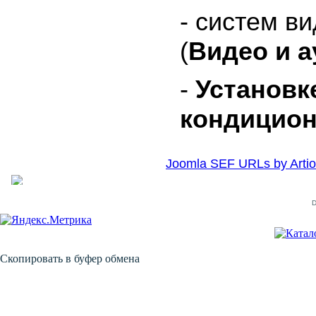
- систем в
(
Видео и 
-
Установк
кондицио
Joomla SEF URLs by Artio
D
Скопировать в буфер обмена