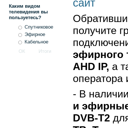
сайт
Каким видом
телевидения вы
Обратившис
пользуетесь?
Спутниковое
получите г
Эфирное
подключен
Кабельное
эфирного 
AHD IP,
а т
оператора 
- В наличи
и эфирны
DVB-T2
дл